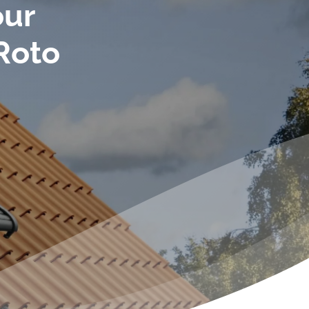
o
u
r
R
o
t
o