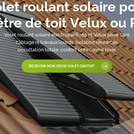
o
l
e
t
r
o
u
l
a
n
t
s
o
l
a
i
r
e
p
ê
t
r
e
d
e
t
o
i
t
V
e
l
u
x
o
u
Volet
roulant
solaire
électrique
Roto
et
Velux
posé
sans
câblage
ni
travaux
lourds.
Isolation
renforcée,
occultation
totale,
confort
été
comme
hiver.
RECEVOIR MON DEVIS VOLET GRATUIT