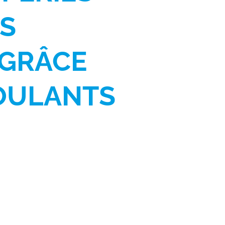
S
GRÂCE
OULANTS