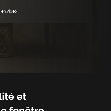
e en vidéo
ité et
de fenêtre