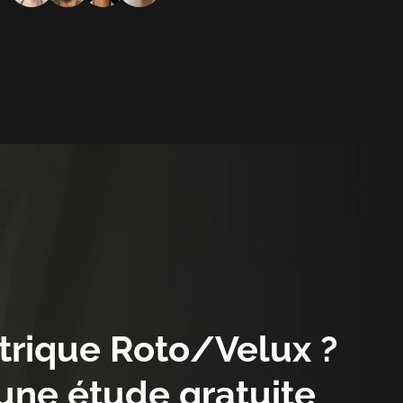
trique
Roto/Velux
?
'une
étude
gratuite