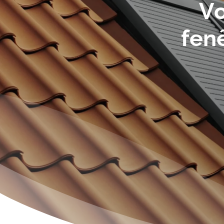
V
f
e
n