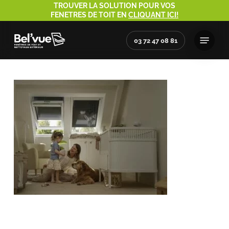
Skip
TROUVER LA SOLUTION POUR VOS
FENETRES DE TOIT EN
CLIQUANT ICI!
to
main
Menu
03 72 47 08 81
content