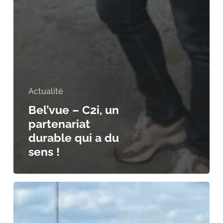
Actualité
Bel’vue – C2i, un
partenariat
durable qui a du
sens !
Un
chantier
atypique